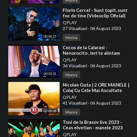
Muzica
⁣Florin Cercel - Sunt topit, sunt
foc de tine [Videoclip Oficial]
2023
QPLAY
27 Vizualizari
·
06 August 2023
00:04:25
Muzica
⁣Cocos de la Calarasi -
Nenorocito , Ieri te alintam
iubito (Manele noi )2023
QPLAY
36 Vizualizari
·
06 August 2023
00:03:31
Muzica
⁣Nicolae Guta | 2 ORE MANELE |
Colaj Cu Cele Mai Ascultate
Melodii | Manele 2023
QPLAY
41 Vizualizari
·
06 August 2023
02:00:08
Muzica
⁣Toni de la Brasov live 2023 -
Ceas elvetian - manele 2023
QPLAY