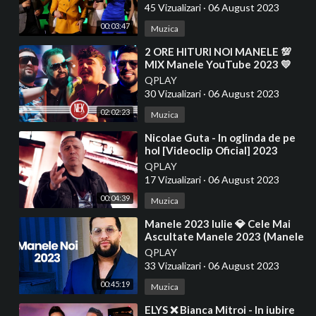
45 Vizualizari
·
06 August 2023
00:03:47
Muzica
⁣2 ORE HITURI NOI MANELE 💯
MIX Manele YouTube 2023 💛
Colaj Cele Mai Ascultate Melodii
QPLAY
30 Vizualizari
·
06 August 2023
02:02:23
Muzica
⁣Nicolae Guta - In oglinda de pe
hol [Videoclip Oficial] 2023
QPLAY
17 Vizualizari
·
06 August 2023
00:04:39
Muzica
⁣Manele 2023 Iulie 💎 Cele Mai
Ascultate Manele 2023 (Manele
Noi 2023)
QPLAY
33 Vizualizari
·
06 August 2023
00:45:19
Muzica
⁣ELYS ❌ Bianca Mitroi - In iubire