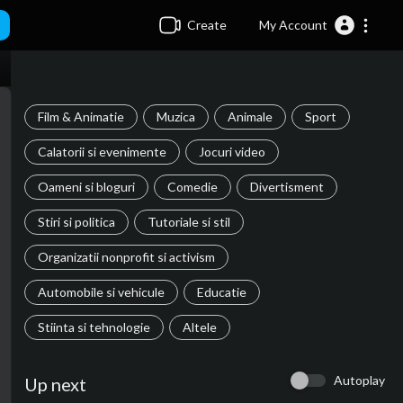
Create
My Account
Film & Animatie
Muzica
Animale
Sport
Calatorii si evenimente
Jocuri video
Oameni si bloguri
Comedie
Divertisment
Stiri si politica
Tutoriale si stil
Organizatii nonprofit si activism
Automobile si vehicule
Educatie
Stiinta si tehnologie
Altele
Autoplay
Up next