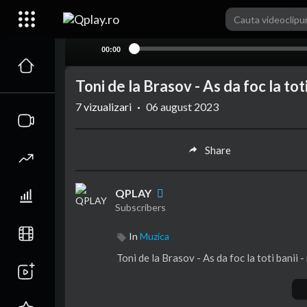
00:00
Toni de la Brasov - As da foc la tot
7
vizualizari
·
06 august 2023
Share
QPLAY
Subscribers
In
Muzica
Toni de la Brasov - As da foc la toti banii