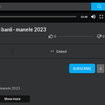
03:49
i banii - manele 2023
0
0
Embed
SUBSCRIBE
0
 - manele 2023
Show more