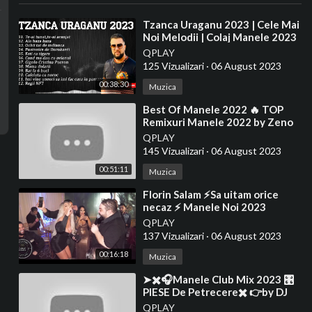
⁣Tzanca Uraganu 2023 | Cele Mai
Noi Melodii | Colaj Manele 2023
cu Tzanca Uraganu
QPLAY
125 Vizualizari
·
06 August 2023
00:38:30
Muzica
⁣Best Of Manele 2022 🔥 TOP
Remixuri Manele 2022 by Zeno
Music
QPLAY
145 Vizualizari
·
06 August 2023
00:51:11
Muzica
⁣Florin Salam ⚡Sa uitam orice
necaz ⚡ Manele Noi 2023
QPLAY
137 Vizualizari
·
06 August 2023
00:16:18
Muzica
⁣➤✖️🎧Manele Club Mix 2023 🎛
PIESE De Petrecere✖️ 👉by DJ
NICO NDR 🎧 22. März 2023🎧
QPLAY