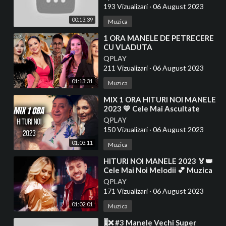
193 Vizualizari
·
06 August 2023
00:13:39
Muzica
⁣1 ORA MANELE DE PETRECERE
CU VLADUTA
LUPAU⭐️GEORGIANA
QPLAY
LOBONT⭐️CARMEN DE LA
211 Vizualizari
·
06 August 2023
SALCIUA + INVITATII
01:13:31
Muzica
⁣MIX 1 ORA HITURI NOI MANELE
2023 💛 Cele Mai Ascultate
Manele💯 Melodii Cele Mai
QPLAY
Recente
150 Vizualizari
·
06 August 2023
01:03:11
Muzica
⁣HITURI NOI MANELE 2023 🏅👑
Cele Mai Noi Melodii 💕 Muzica
Noua YouTube Trending 2023
QPLAY
171 Vizualizari
·
06 August 2023
01:02:01
Muzica
⁣🎚️❌ #3 Manele Vechi Super