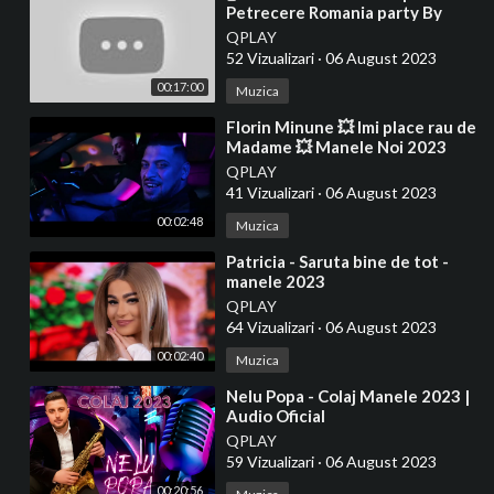
Petrecere Romania party By
@DJNICONDR 🎚️❌ 29. April 2023
QPLAY
52 Vizualizari
·
06 August 2023
00:17:00
Muzica
⁣Florin Minune 💥 Imi place rau de
Madame 💥 Manele Noi 2023
QPLAY
41 Vizualizari
·
06 August 2023
00:02:48
Muzica
⁣Patricia - Saruta bine de tot -
manele 2023
QPLAY
64 Vizualizari
·
06 August 2023
00:02:40
Muzica
⁣Nelu Popa - Colaj Manele 2023 |
Audio Oficial
QPLAY
59 Vizualizari
·
06 August 2023
00:20:56