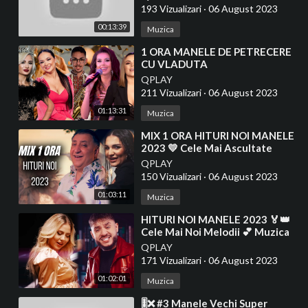
193 Vizualizari
·
06 August 2023
00:13:39
Muzica
⁣1 ORA MANELE DE PETRECERE
CU VLADUTA
LUPAU⭐️GEORGIANA
QPLAY
LOBONT⭐️CARMEN DE LA
211 Vizualizari
·
06 August 2023
SALCIUA + INVITATII
01:13:31
Muzica
⁣MIX 1 ORA HITURI NOI MANELE
2023 💛 Cele Mai Ascultate
Manele💯 Melodii Cele Mai
QPLAY
Recente
150 Vizualizari
·
06 August 2023
01:03:11
Muzica
⁣HITURI NOI MANELE 2023 🏅👑
Cele Mai Noi Melodii 💕 Muzica
Noua YouTube Trending 2023
QPLAY
171 Vizualizari
·
06 August 2023
01:02:01
Muzica
⁣🎚️❌ #3 Manele Vechi Super