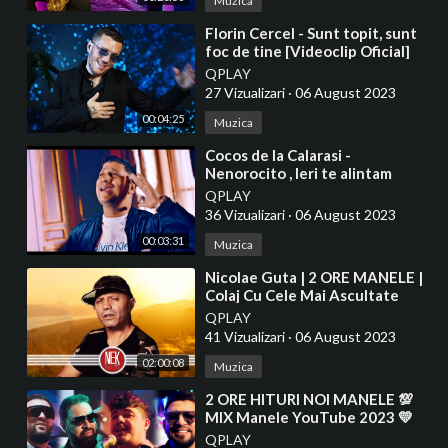
Muzica
⁣Florin Cercel - Sunt topit, sunt
foc de tine [Videoclip Oficial]
2023
QPLAY
27 Vizualizari
·
06 August 2023
00:04:25
Muzica
⁣Cocos de la Calarasi -
Nenorocito , Ieri te alintam
iubito (Manele noi )2023
QPLAY
36 Vizualizari
·
06 August 2023
00:03:31
Muzica
⁣Nicolae Guta | 2 ORE MANELE |
Colaj Cu Cele Mai Ascultate
Melodii | Manele 2023
QPLAY
41 Vizualizari
·
06 August 2023
02:00:08
Muzica
⁣2 ORE HITURI NOI MANELE 💯
MIX Manele YouTube 2023 💛
Colaj Cele Mai Ascultate Melodii
QPLAY