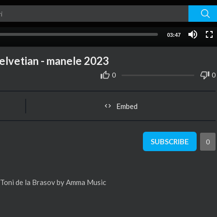
03:47
 elvetian - manele 2023
0
0
Embed
SUBSCRIBE
0
e Toni de la Brasov by Amma Music