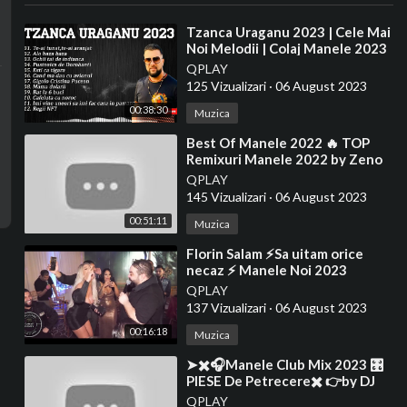
⁣Tzanca Uraganu 2023 | Cele Mai
Noi Melodii | Colaj Manele 2023
cu Tzanca Uraganu
QPLAY
125 Vizualizari
·
06 August 2023
00:38:30
Muzica
⁣Best Of Manele 2022 🔥 TOP
Remixuri Manele 2022 by Zeno
Music
QPLAY
145 Vizualizari
·
06 August 2023
00:51:11
Muzica
⁣Florin Salam ⚡Sa uitam orice
necaz ⚡ Manele Noi 2023
QPLAY
137 Vizualizari
·
06 August 2023
00:16:18
Muzica
⁣➤✖️🎧Manele Club Mix 2023 🎛
PIESE De Petrecere✖️ 👉by DJ
NICO NDR 🎧 22. März 2023🎧
QPLAY