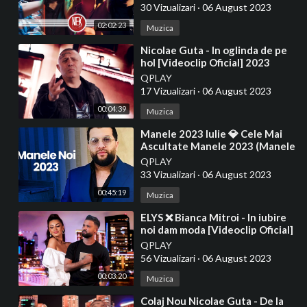
30 Vizualizari
·
06 August 2023
02:02:23
Muzica
⁣Nicolae Guta - In oglinda de pe
hol [Videoclip Oficial] 2023
QPLAY
17 Vizualizari
·
06 August 2023
00:04:39
Muzica
⁣Manele 2023 Iulie 💎 Cele Mai
Ascultate Manele 2023 (Manele
Noi 2023)
QPLAY
33 Vizualizari
·
06 August 2023
00:45:19
Muzica
⁣ELYS ❌ Bianca Mitroi - In iubire
noi dam moda [Videoclip Oficial]
2023
QPLAY
56 Vizualizari
·
06 August 2023
00:03:20
Muzica
⁣Colaj Nou Nicolae Guta - De la