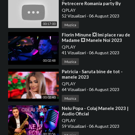
Petrecere Romania party By
@DJNICONDR 🎚️❌ 29. April 2023
QPLAY
52 Vizualizari
·
06 August 2023
00:17:00
Muzica
⁣Florin Minune 💥 Imi place rau de
Madame 💥 Manele Noi 2023
QPLAY
41 Vizualizari
·
06 August 2023
00:02:48
Muzica
⁣Patricia - Saruta bine de tot -
manele 2023
QPLAY
64 Vizualizari
·
06 August 2023
00:02:40
Muzica
⁣Nelu Popa - Colaj Manele 2023 |
Audio Oficial
QPLAY
59 Vizualizari
·
06 August 2023
00:20:56