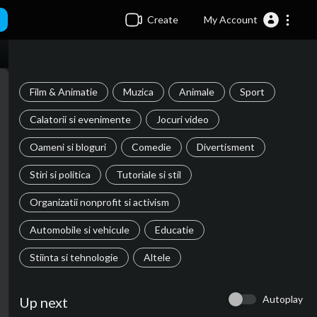
Create
My Account
Film & Animatie
Muzica
Animale
Sport
Calatorii si evenimente
Jocuri video
Oameni si bloguri
Comedie
Divertisment
Stiri si politica
Tutoriale si stil
Organizatii nonprofit si activism
Automobile si vehicule
Educatie
Stiinta si tehnologie
Altele
Autoplay
Up next