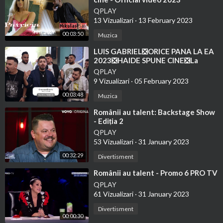
QPLAY
13 Vizualizari
·
13 February 2023
00:03:50
Muzica
⁣LUIS GABRIEL❎ORICE PANA LA EA
2023❎HAIDE SPUNE CINE❎La
Maria si Ion
QPLAY
9 Vizualizari
·
05 February 2023
00:03:48
Muzica
⁣Românii au talent: Backstage Show
- Ediția 2
QPLAY
53 Vizualizari
·
31 January 2023
00:32:29
Divertisment
⁣Românii au talent - Promo 6 PRO TV
QPLAY
61 Vizualizari
·
31 January 2023
Divertisment
00:00:30