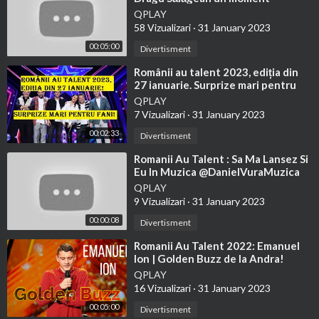
emoţionant! Interpretare
QPLAY
magistrală la pian!
58 Vizualizari
·
31 January 2023
00:05:00
Divertisment
⁣Românii au talent 2023, ediția din
27 ianuarie. Surprize mari pentru
fani
QPLAY
7 Vizualizari
·
31 January 2023
00:02:33
Divertisment
⁣Romanii Au Talent : Sa Ma Lansez Si
Eu In Muzica @DanielVuraMuzica
QPLAY
9 Vizualizari
·
31 January 2023
00:00:08
Divertisment
⁣Romanii Au Talent 2022: Emanuel
Ion | Golden Buzz de la Andra!
Interpretarea magistrala la orga!
QPLAY
16 Vizualizari
·
31 January 2023
00:05:00
Divertisment