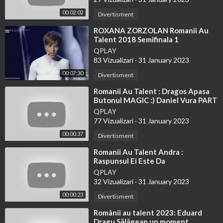
00:02:02
Divertisment
⁣ROXANA ZORZOLAN Romanii Au
Talent 2018 Semifinala 1
QPLAY
83 Vizualizari
·
31 January 2023
00:07:30
Divertisment
⁣Romanii Au Talent : Dragos Apasa
Butonul MAGIC :) Daniel Vura PART
6
QPLAY
77 Vizualizari
·
31 January 2023
00:00:37
Divertisment
⁣Romanii Au Talent Andra :
Raspunsul Ei Este Da
QPLAY
32 Vizualizari
·
31 January 2023
00:00:23
Divertisment
⁣Românii au talent 2023: Eduard
Dragu Sălăgean un moment