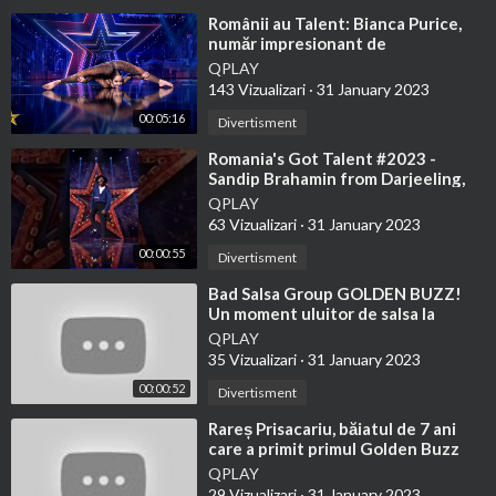
⁣Românii au Talent: Bianca Purice,
număr impresionant de
contorsionism!
QPLAY
143 Vizualizari
·
31 January 2023
00:05:16
Divertisment
⁣Romania's Got Talent #2023 -
Sandip Brahamin from Darjeeling,
India.
QPLAY
63 Vizualizari
·
31 January 2023
00:00:55
Divertisment
⁣Bad Salsa Group GOLDEN BUZZ!
Un moment uluitor de salsa la
Românii au talent 2023! #shorts
QPLAY
35 Vizualizari
·
31 January 2023
00:00:52
Divertisment
⁣Rareș Prisacariu, băiatul de 7 ani
care a primit primul Golden Buzz
din sezonul 13 Românii au talent
QPLAY
29 Vizualizari
·
31 January 2023