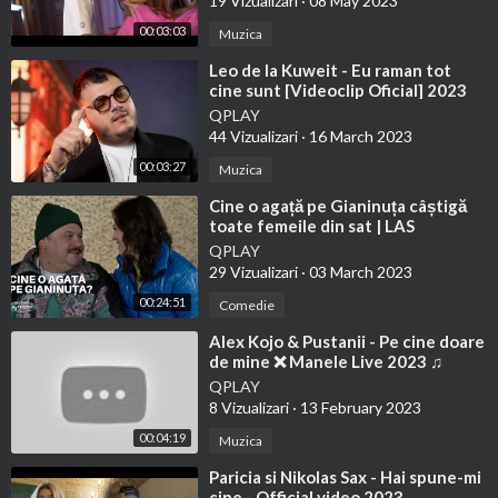
19 Vizualizari
·
08 May 2023
00:03:03
Muzica
⁣Leo de la Kuweit - Eu raman tot
cine sunt [Videoclip Oficial] 2023
QPLAY
44 Vizualizari
·
16 March 2023
00:03:27
Muzica
⁣Cine o agață pe Gianinuța câștigă
toate femeile din sat | LAS
FIERBINȚI 2023
QPLAY
29 Vizualizari
·
03 March 2023
00:24:51
Comedie
⁣Alex Kojo & Pustanii - Pe cine doare
de mine ❌ Manele Live 2023 ♫
@DanBursucMusic
QPLAY
8 Vizualizari
·
13 February 2023
00:04:19
Muzica
⁣Paricia si Nikolas Sax - Hai spune-mi
cine - Official video 2023