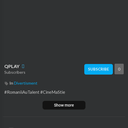
QPLAY
0
SUBSCRIBE
Subscribers
In
Divertisment
#RomaniiAuTalent #CineMaStie
Show more