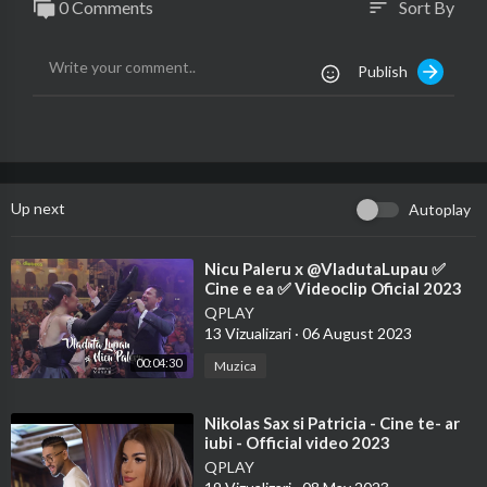
0 Comments
Sort By
sort
Publish
Up next
Autoplay
⁣Nicu Paleru x @VladutaLupau ✅
Cine e ea ✅ Videoclip Oficial 2023
QPLAY
13 Vizualizari
·
06 August 2023
00:04:30
Muzica
⁣Nikolas Sax si Patricia - Cine te- ar
iubi - Official video 2023
QPLAY