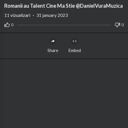
Romanii au Talent Cine Ma Stie @DanielVuraMuzica
11
vizualizari
·
31 january 2023
0
0
Share
Embed