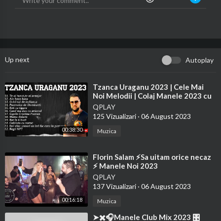
Up next
Autoplay
⁣Tzanca Uraganu 2023 | Cele Mai
Noi Melodii | Colaj Manele 2023 cu
Tzanca Uraganu
QPLAY
125 Vizualizari
·
06 August 2023
00:38:30
Muzica
⁣Florin Salam ⚡Sa uitam orice necaz
⚡ Manele Noi 2023
QPLAY
137 Vizualizari
·
06 August 2023
00:16:18
Muzica
⁣➤✖️🎧Manele Club Mix 2023 🎛