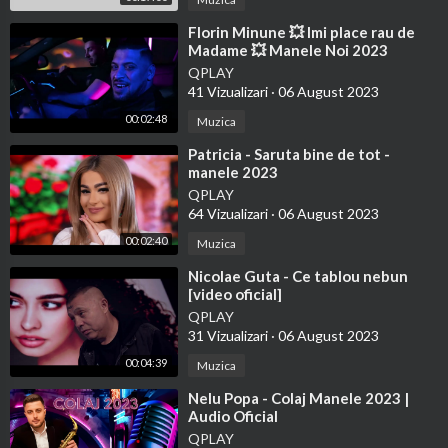
⁣Florin Minune 💥 Imi place rau de
Madame 💥 Manele Noi 2023
QPLAY
41 Vizualizari
·
06 August 2023
00:02:48
Muzica
⁣Patricia - Saruta bine de tot -
manele 2023
QPLAY
64 Vizualizari
·
06 August 2023
00:02:40
Muzica
⁣Nicolae Guta - Ce tablou nebun
[video oficial]
QPLAY
31 Vizualizari
·
06 August 2023
00:04:39
Muzica
⁣Nelu Popa - Colaj Manele 2023 |
Audio Oficial
QPLAY