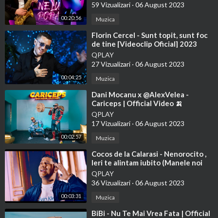
59 Vizualizari
·
06 August 2023
00:20:56
Muzica
⁣Florin Cercel - Sunt topit, sunt foc
de tine [Videoclip Oficial] 2023
QPLAY
27 Vizualizari
·
06 August 2023
00:04:25
Muzica
⁣Dani Mocanu x @AlexVelea -
Cariceps | Official Video 🍌
QPLAY
17 Vizualizari
·
06 August 2023
00:02:57
Muzica
⁣Cocos de la Calarasi - Nenorocito ,
Ieri te alintam iubito (Manele noi
)2023
QPLAY
36 Vizualizari
·
06 August 2023
00:03:31
Muzica
⁣BiBi - Nu Te Mai Vrea Fata | Official