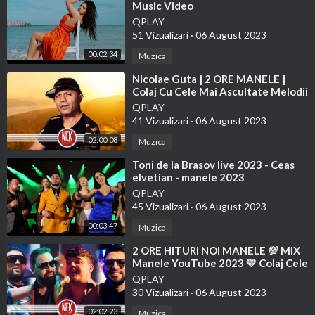
Music Video
QPLAY
51 Vizualizari
·
06 August 2023
00:02:34
Muzica
⁣Nicolae Guta | 2 ORE MANELE |
Colaj Cu Cele Mai Ascultate Melodii
| Manele 2023
QPLAY
41 Vizualizari
·
06 August 2023
02:00:08
Muzica
⁣Toni de la Brasov live 2023 - Ceas
elvetian - manele 2023
QPLAY
45 Vizualizari
·
06 August 2023
00:03:47
Muzica
⁣2 ORE HITURI NOI MANELE 💯 MIX
Manele YouTube 2023 💛 Colaj Cele
Mai Ascultate Melodii
QPLAY
30 Vizualizari
·
06 August 2023
02:02:23
Muzica