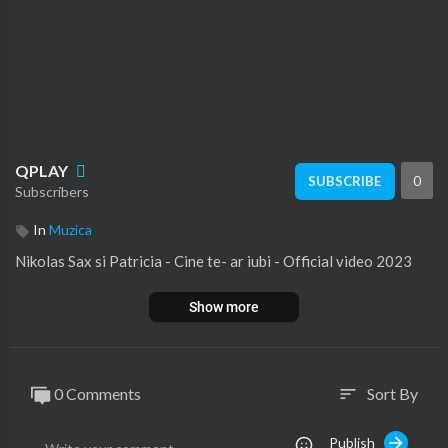
QPLAY
0
SUBSCRIBE
Subscribers
In
Muzica
Nikolas Sax si Patricia - Cine te- ar iubi - Official video 2023
Show more
0 Comments
Sort By
sort
Publish