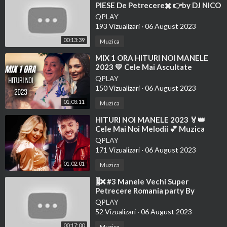
PIESE De Petrecere✖️ 👉by DJ NICO
NDR 🎧 22. März 2023🎧
QPLAY
193 Vizualizari
·
06 August 2023
00:13:39
Muzica
⁣MIX 1 ORA HITURI NOI MANELE
2023 💛 Cele Mai Ascultate
Manele💯 Melodii Cele Mai
QPLAY
Recente
150 Vizualizari
·
06 August 2023
01:03:11
Muzica
⁣HITURI NOI MANELE 2023 🏅👑
Cele Mai Noi Melodii 💕 Muzica
Noua YouTube Trending 2023
QPLAY
171 Vizualizari
·
06 August 2023
01:02:01
Muzica
⁣🎚️❌ #3 Manele Vechi Super
Petrecere Romania party By
@DJNICONDR 🎚️❌ 29. April 2023
QPLAY
52 Vizualizari
·
06 August 2023
00:17:00
Muzica