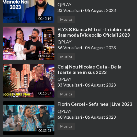
Noi 2023)
QPLAY
33 Vizualizari
·
06 August 2023
00:45:19
Muzica
⁣ELYS ❌ Bianca Mitroi - In iubire noi
dam moda [Videoclip Oficial] 2023
QPLAY
56 Vizualizari
·
06 August 2023
00:03:20
Muzica
⁣Colaj Nou Nicolae Guta - De la
foarte bine in sus 2023
QPLAY
33 Vizualizari
·
06 August 2023
00:15:57
Muzica
⁣Florin Cercel - Sefa mea | Live 2023
QPLAY
60 Vizualizari
·
06 August 2023
Muzica
00:03:53