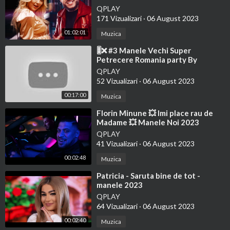
Noua YouTube Trending 2023
QPLAY
171 Vizualizari
·
06 August 2023
#RatS13 #romaniiautalent #magiaeaici #protv #voyo
#GoldenBuzz #gottalentglobal
01:02:01
Muzica
⁣🎚️❌ #3 Manele Vechi Super
🎦Follow ER STUDIO @
https://www.youtube.com/@erstudioo
Petrecere Romania party By
riginal
@DJNICONDR 🎚️❌ 29. April 2023
QPLAY
52 Vizualizari
·
06 August 2023
🌿 ER STUDIO EDIT
00:17:00
Muzica
♫ Hope you enjoyed.
⁣Florin Minune 💥 Imi place rau de
Madame 💥 Manele Noi 2023
► Send your song or video that does not have the Copyright:
QPLAY
💠 djraulmusicvip@gmail.com
41 Vizualizari
·
06 August 2023
00:02:48
Muzica
➤ ER STUDIO ❖
⁣Patricia - Saruta bine de tot -
manele 2023
QPLAY
64 Vizualizari
·
06 August 2023
00:02:40
Muzica