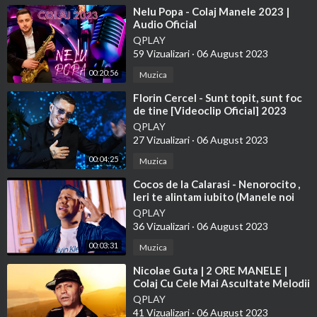
⁣Nelu Popa - Colaj Manele 2023 |
Audio Oficial
QPLAY
59 Vizualizari
·
06 August 2023
00:20:56
Muzica
⁣Florin Cercel - Sunt topit, sunt foc
de tine [Videoclip Oficial] 2023
QPLAY
27 Vizualizari
·
06 August 2023
00:04:25
Muzica
⁣Cocos de la Calarasi - Nenorocito ,
Ieri te alintam iubito (Manele noi
)2023
QPLAY
36 Vizualizari
·
06 August 2023
00:03:31
Muzica
⁣Nicolae Guta | 2 ORE MANELE |
Colaj Cu Cele Mai Ascultate Melodii
| Manele 2023
QPLAY
41 Vizualizari
·
06 August 2023