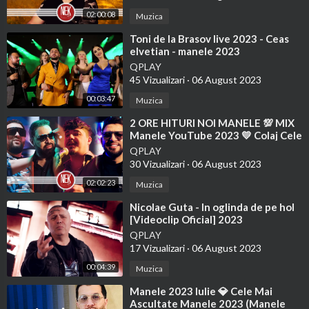
02:00:08
Muzica
⁣Toni de la Brasov live 2023 - Ceas
elvetian - manele 2023
QPLAY
45 Vizualizari
·
06 August 2023
00:03:47
Muzica
⁣2 ORE HITURI NOI MANELE 💯 MIX
Manele YouTube 2023 💛 Colaj Cele
Mai Ascultate Melodii
QPLAY
30 Vizualizari
·
06 August 2023
02:02:23
Muzica
⁣Nicolae Guta - In oglinda de pe hol
[Videoclip Oficial] 2023
QPLAY
17 Vizualizari
·
06 August 2023
00:04:39
Muzica
⁣Manele 2023 Iulie 💎 Cele Mai
Ascultate Manele 2023 (Manele