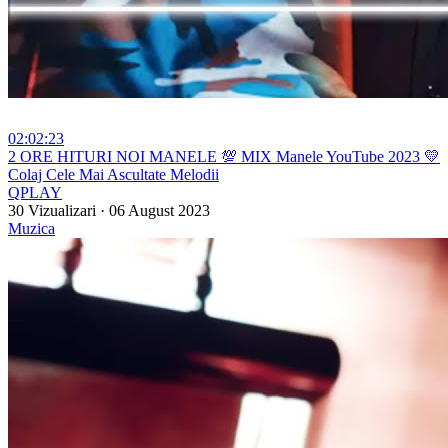
02:02:23
⁣2 ORE HITURI NOI MANELE 💯 MIX Manele YouTube 2023 💛
Colaj Cele Mai Ascultate Melodii
QPLAY
30 Vizualizari
·
06 August 2023
Muzica