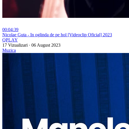
00:04:39
⁣Nicolae Guta - In oglinda de pe hol [Videoclip Oficial] 2023
QPLAY
17 Vizualizari
·
06 August 2023
Muzica