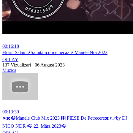
00:16:18
⁣Florin Salam ⚡Sa uitam orice necaz ⚡ Manele Noi 2023
QPLAY
137 Vizualizari
·
06 August 2023
Muzica
00:13:39
⁣➤✖️🎧Manele Club Mix 2023 🎛 PIESE De Petrecere✖️ 👉by DJ
NICO NDR 🎧 22. März 2023🎧