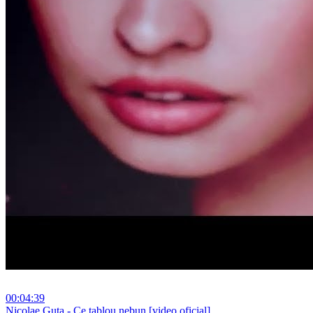
00:04:39
⁣Nicolae Guta - Ce tablou nebun [video oficial]