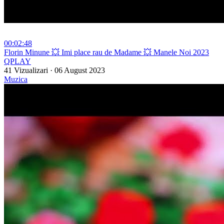
00:02:48
⁣Florin Minune 💥 Imi place rau de Madame 💥 Manele Noi 2023
QPLAY
41 Vizualizari
·
06 August 2023
Muzica