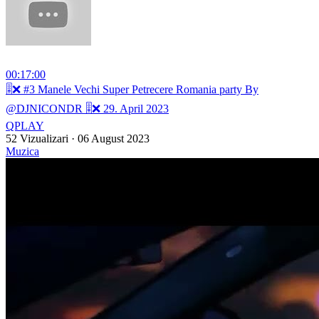
00:17:00
⁣🎚️❌ #3 Manele Vechi Super Petrecere Romania party By
@DJNICONDR 🎚️❌ 29. April 2023
QPLAY
52 Vizualizari
·
06 August 2023
Muzica