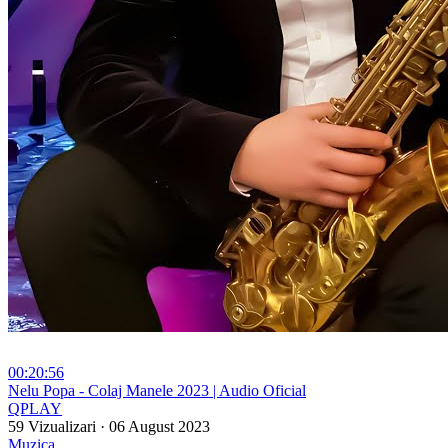
00:20:56
⁣Nelu Popa - Colaj Manele 2023 | Audio Oficial
QPLAY
59 Vizualizari
·
06 August 2023
Muzica