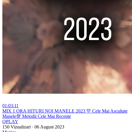
01:03:11
⁣MIX 1 ORA HITURI NOI MANELE 2023 💛 Cele Mai Ascultate
Manele💯 Melodii Cele Mai Recente
QPLAY
150 Vizualizari
·
06 August 2023