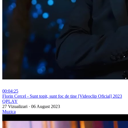
00:04:25
⁣Florin Cercel - Sunt topit, sunt foc de tine [Videoclip Oficial] 2023
QPLAY
27 Vizualizari
·
06 August 2023
Muzica