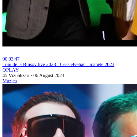
00:03:47
⁣Toni de la Brasov live 2023 - Ceas elvetian - manele 2023
QPLAY
45 Vizualizari
·
06 August 2023
Muzica