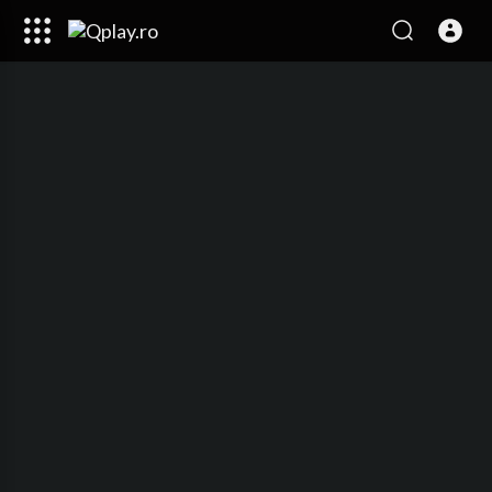
Code 150: Unknown error.
Download File: https://www.youtube.com/watch?v=EQh2r1Yald4