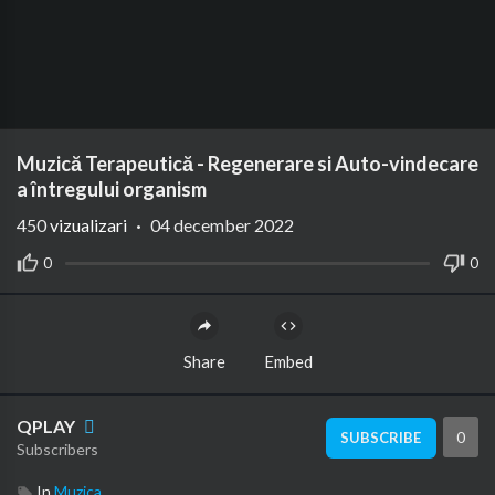
Muzică Terapeutică - Regenerare si Auto-vindecare
a întregului organism
450
vizualizari
·
04 december 2022
0
0
Share
Embed
QPLAY
0
SUBSCRIBE
Subscribers
In
Muzica