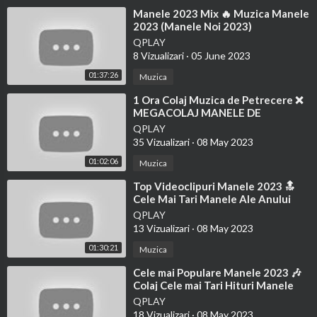
⁣Manele 2023 Mix 🔥 Muzica Manele
2023 (Manele Noi 2023)
QPLAY
8 Vizualizari
·
05 June 2023
01:37:26
Muzica
⁣1 Ora Colaj Muzica de Petrecere ❌
MEGACOLAJ MANELE DE
PETRECERE 2023 ❌ CELE MAI
QPLAY
ASCULTATE HITURI
35 Vizualizari
·
08 May 2023
01:02:06
Muzica
⁣Top Videoclipuri Manele 2023 🔝
Cele Mai Tari Manele Ale Anului
2023 (Mix Muzica Top Manele)
QPLAY
13 Vizualizari
·
08 May 2023
01:30:21
Muzica
⁣Cele mai Populare Manele 2023 🎶
Colaj Cele mai Tari Hituri Manele
2023 (Muzica Manele Populare)
QPLAY
18 Vizualizari
·
08 May 2023