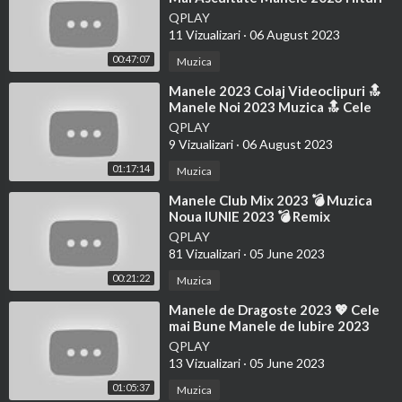
💎 Manele Noi 2023 Colaj
QPLAY
11 Vizualizari
·
06 August 2023
00:47:07
Muzica
⁣Manele 2023 Colaj Videoclipuri 🔝
Manele Noi 2023 Muzica 🔝 Cele
Mai Tari Manele 2023 Melodii
QPLAY
9 Vizualizari
·
06 August 2023
01:17:14
Muzica
⁣Manele Club Mix 2023 💣 Muzica
Noua IUNIE 2023 💣 Remix
Romanesc
QPLAY
81 Vizualizari
·
05 June 2023
00:21:22
Muzica
⁣Manele de Dragoste 2023 💖 Cele
mai Bune Manele de Iubire 2023
(Colaj Muzica Manele)
QPLAY
13 Vizualizari
·
05 June 2023
01:05:37
Muzica