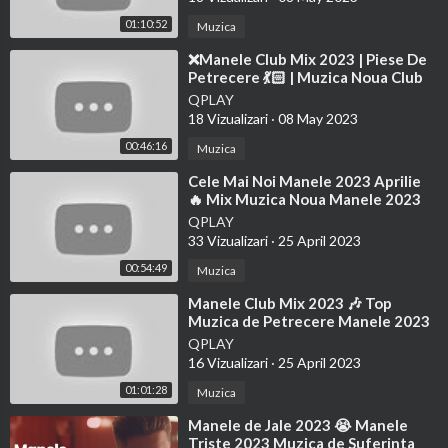
01:10:52
Muzica
⁣❌Manele Club Mix 2023 | Piese De
Petrecere 💃🏻 | Muzica Noua Club
Martie 2023 Mix❌Dj Emil M Vol.6
QPLAY
18 Vizualizari
·
08 May 2023
00:46:16
Muzica
⁣Cele Mai Noi Manele 2023 Aprilie
🔥 Mix Muzica Noua Manele 2023
(Manele Noi Lansate)
QPLAY
33 Vizualizari
·
25 April 2023
00:54:49
Muzica
⁣Manele Club Mix 2023 🎶 Top
Muzica de Petrecere Manele 2023
(Colaj Manele de Chef)
QPLAY
16 Vizualizari
·
25 April 2023
01:01:28
Muzica
⁣Manele de Jale 2023 😭 Manele
Triste 2023 Muzica de Suferinta