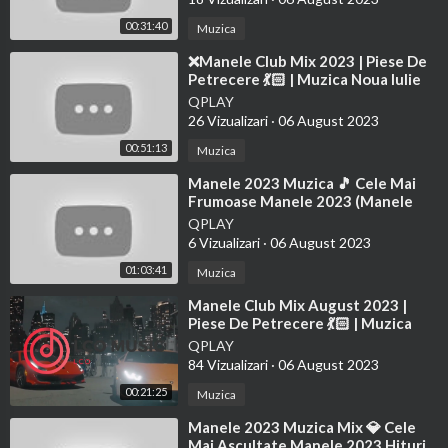
00:31:40
Muzica
(soft therapeutic music)
⁣❌Manele Club Mix 2023 | Piese De
Petrecere 💃🏻 | Muzica Noua Iulie
2023 Mix Podcast ❌Dj Emil M Vol.1
QPLAY
26 Vizualizari
·
06 August 2023
00:51:13
Muzica
⁣Manele 2023 Muzica 🎵 Cele Mai
Frumoase Manele 2023 (Manele
Noi 2023)
QPLAY
6 Vizualizari
·
06 August 2023
01:03:41
Muzica
⁣Manele Club Mix August 2023 |
Piese De Petrecere 💃🏻 | Muzica
Noua August 2023 Mix
QPLAY
84 Vizualizari
·
06 August 2023
00:21:25
Muzica
⁣Manele 2023 Muzica Mix 💎 Cele
Mai Ascultate Manele 2023 Hituri