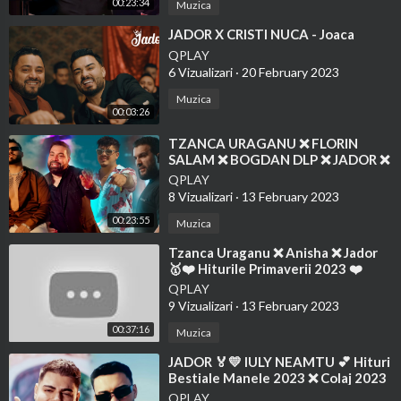
00:23:34
Muzica
t pe Andy la dans in camera rosie!
http://bit.ly/30G17Kn
Puterea dragostei (18.05.2019) - Gala 26 Editie COMPLETA
h
⁣JADOR X CRISTI NUCA - Joaca
ttp://bit.ly/2NFjhGL
QPLAY
6 Vizualizari
·
20 February 2023
Muzica
00:03:26
⁣TZANCA URAGANU ❌ FLORIN
SALAM ❌ BOGDAN DLP ❌ JADOR ❌
HITURI NOI MANELE 2023 ❌ TOP
QPLAY
MANELE
8 Vizualizari
·
13 February 2023
00:23:55
Muzica
⁣Tzanca Uraganu ❌ Anisha ❌ Jador
🥇❤️ Hiturile Primaverii 2023 ❤️
Colaj Fortza Manele 2023
QPLAY
9 Vizualizari
·
13 February 2023
00:37:16
Muzica
⁣JADOR 🏅💛 IULY NEAMTU 💕 Hituri
Bestiale Manele 2023 ❌ Colaj 2023
QPLAY