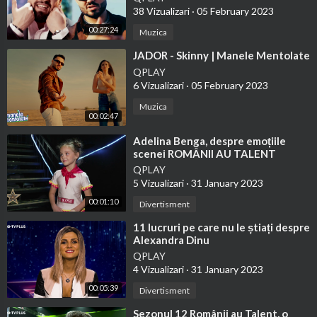
38 Vizualizari
·
05 February 2023
00:27:24
Muzica
⁣JADOR - Skinny | Manele Mentolate
QPLAY
6 Vizualizari
·
05 February 2023
Muzica
00:02:47
⁣Adelina Benga, despre emoțiile
scenei ROMÂNII AU TALENT
QPLAY
5 Vizualizari
·
31 January 2023
00:01:10
Divertisment
⁣11 lucruri pe care nu le știați despre
Alexandra Dinu
QPLAY
4 Vizualizari
·
31 January 2023
00:05:39
Divertisment
⁣Sezonul 12 Românii au Talent, o