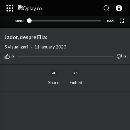
00:00
15:21
Jador, despre Ella:
5
vizualizari
·
11 january 2023
0
0
Share
Embed