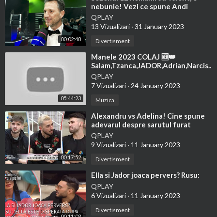
nebunie! Vezi ce spune Andi
Moisescu despre surprizele noului
QPLAY
sezon
13 Vizualizari
·
31 January 2023
00:02:48
Divertisment
⁣Manele 2023 COLAJ 🆕👑
Salam,Tzanca,JADOR,Adrian,Narcis..
🥇 // 𝙀𝙡 𝙋𝙤𝙧𝙩𝙤𝙣 𝙀𝙫𝙚𝙣𝙩𝙨
QPLAY
7 Vizualizari
·
24 January 2023
05:44:23
Muzica
⁣Alexandru vs Adelina! Cine spune
adevarul despre sarutul furat
Adelinei? Vlad se razbuna pe
QPLAY
Radu...!
9 Vizualizari
·
11 January 2023
00:17:52
Divertisment
⁣Ella si Jador joaca pervers? Rusu:
QPLAY
6 Vizualizari
·
11 January 2023
Divertisment
00:11:03