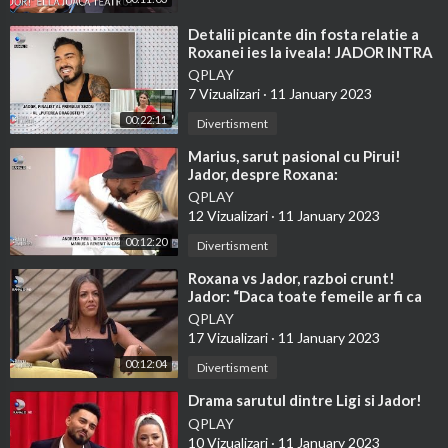
⁣Detalii picante din fosta relatie a
Roxanei ies la iveala! JADOR INTRA
IN DIRECT!
QPLAY
7 Vizualizari
·
11 January 2023
00:22:11
Divertisment
⁣Marius, sarut pasional cu Pirui!
Jador, despre Roxana:
QPLAY
12 Vizualizari
·
11 January 2023
00:12:20
Divertisment
⁣Roxana vs Jador, razboi crunt!
Jador: “Daca toate femeile ar fi ca
tine, m-as face gay”
QPLAY
17 Vizualizari
·
11 January 2023
00:12:04
Divertisment
⁣Drama sarutul dintre Ligi si Jador!
QPLAY
10 Vizualizari
·
11 January 2023